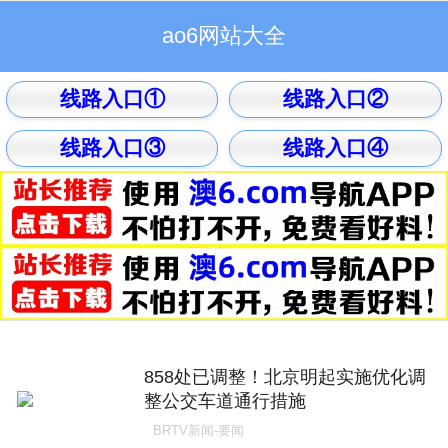
头条
娱乐
体育
科技
军事
财经
生活
数码
ao6网站大全
线路入口①
线路入口②
线路入口③
线路入口④
858处已调整！北京明起实施优化调
整公交车道通行措施
BRTV新闻-要闻